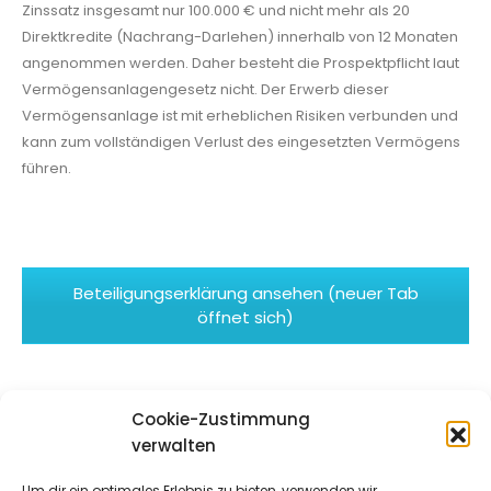
Zinssatz insgesamt nur 100.000 € und nicht mehr als 20
Direktkredite (Nachrang-Darlehen) innerhalb von 12 Monaten
angenommen werden. Daher besteht die Prospektpflicht laut
Vermögensanlagengesetz nicht. Der Erwerb dieser
Vermögensanlage ist mit erheblichen Risiken verbunden und
kann zum vollständigen Verlust des eingesetzten Vermögens
führen.
Beteiligungserklärung ansehen (neuer Tab
öffnet sich)
Cookie-Zustimmung
verwalten
Um dir ein optimales Erlebnis zu bieten, verwenden wir