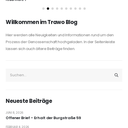
14. September 2025 I Tag des offenen Denkmals
Ausblicke und Einblicke in Ideen und Umsetzung zum Erhalt
des Denkmals Altperverstraße 11 Die TraWo eG öffnet die Türen
der ehemaligen...
read more
Willkommen im Trawo Blog
Hier werden alle Neuigkeiten und Informationen rund um den
Prozess der Genossenschaft hochgeladen. In der Seitenleiste
lassen sich auch ältere Beiträge finden.